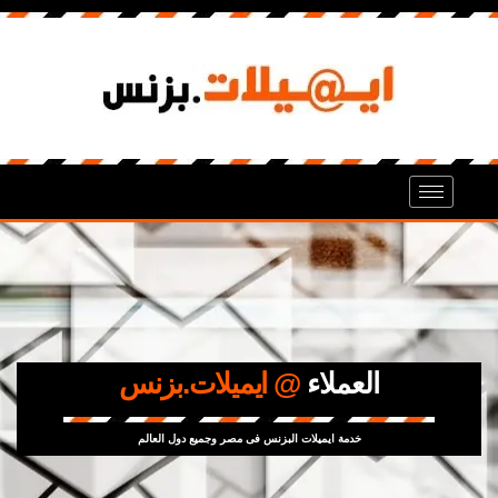
العملاء
@ ايميلات.بزنس
خدمة ايميلات البزنس فى مصر وجميع دول العالم