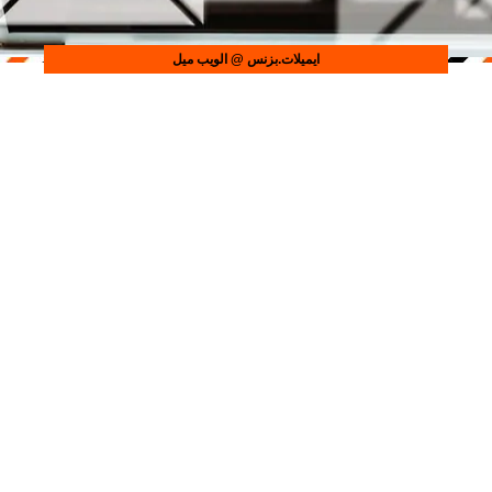
ايميلات.بزنس
@ الويب ميل