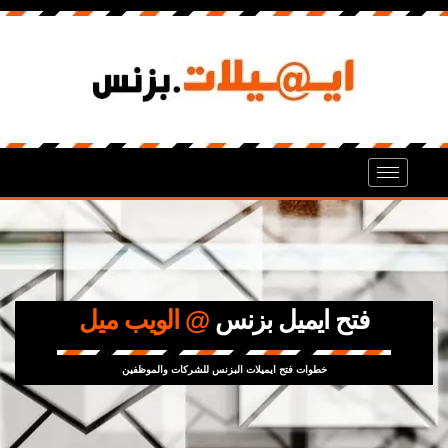
فتح ايميل بزنس
@ الويب ميل
خطوات فتح ايميلات البزنس للشركات والموظفين