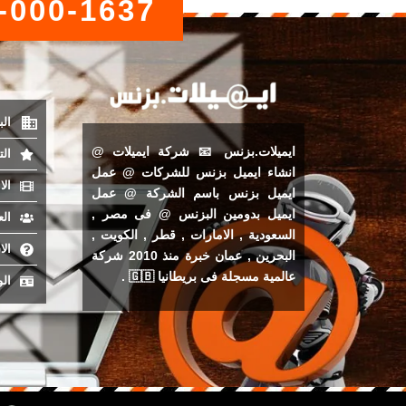
-000-1637
الب
ايميلات.بزنس 📧 شركة ايميلات @
الت
انشاء ايميل بزنس للشركات @ عمل
ال
ايميل بزنس باسم الشركة @ عمل
ايميل بدومين البزنس @
فى
مصر
,
الع
السعودية
,
الامارات
,
قطر
,
الكويت
,
الا
البحرين
,
عمان
خبرة منذ 2010 شركة
عالمية مسجلة فى بريطانيا 🇬🇧 .
ال