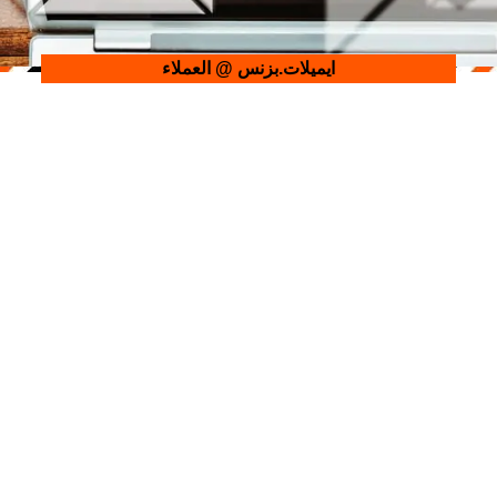
ايميلات.بزنس
@ العملاء