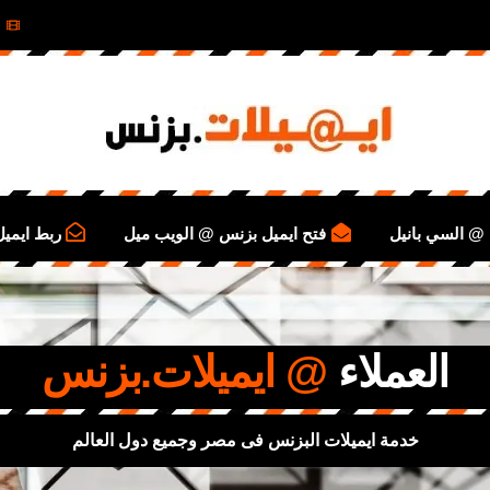
@ السي بانيل
فتح ايميل بزنس @ الويب ميل
ربط ايمي
العملاء
@ ايميلات.بزنس
خدمة ايميلات البزنس فى مصر وجميع دول العالم