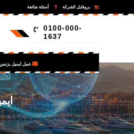
بروفايل الشركة
أسئلة شائعة
0100-000-
1637
عمل ايميل بزنس 
ايم