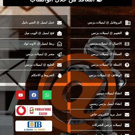
البروفايل @ ايميلات.بزنس
عمل ايميل @ السي بانيل
التقييم @ ايميلات.بزنس
فتح ايميل @ الويب ميل
الاعمال @ ايميلات.بزنس
ربط ايميل @ الاوت لوك
العملاء @ ايميلات.بزنس
مصر @ ايميلات.بزنس
الاسئلة @ ايميلات.بزنس
الخليج @ ايميلات.بزنس
الوظائف @ ايميلات.بزنس
الشروط و الاحكام
انشاء ايميلات دومين
انشاء ايميل بزنس رسمي
عمل بريد الكترونى خاص
ايميلات بزنس للشركات