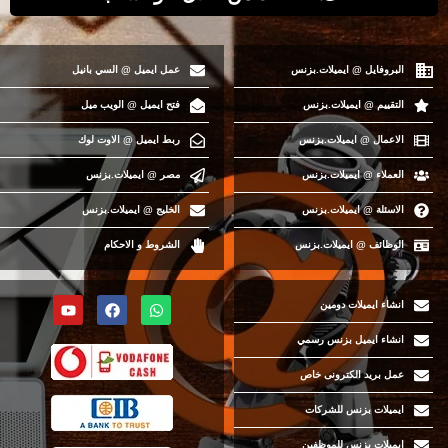
البروفايل @ ايميلات.بزنس
عمل ايميل @ السي بانيل
التقييم @ ايميلات.بزنس
فتح ايميل @ الويب ميل
الاعمال @ ايميلات.بزنس
ربط ايميل @ الاوت لوك
العملاء @ ايميلات.بزنس
مصر @ ايميلات.بزنس
الاسئلة @ ايميلات.بزنس
الخليج @ ايميلات.بزنس
الوظائف @ ايميلات.بزنس
الشروط و الاحكام
انشاء ايميلات دومين
انشاء ايميل بزنس رسمي
عمل بريد الكترونى خاص
ايميلات بزنس للشركات
ايميلات بزنس للموظفين