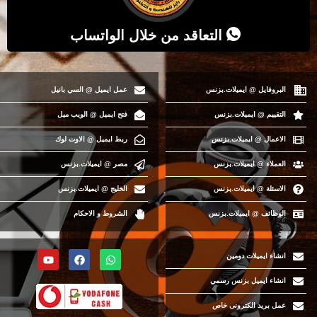
التعاقد من خلال الواتساب
البروفايل @ ايميلات.بزنس
عمل ايميل @ السي بانيل
التقييم @ ايميلات.بزنس
فتح ايميل @ الويب ميل
الاعمال @ ايميلات.بزنس
ربط ايميل @ الاوت لوك
العملاء @ ايميلات.بزنس
مصر @ ايميلات.بزنس
الاسئلة @ ايميلات.بزنس
الخليج @ ايميلات.بزنس
الوظائف @ ايميلات.بزنس
الشروط و الاحكام
انشاء ايميلات دومين
انشاء ايميل بزنس رسمي
عمل بريد الكترونى خاص