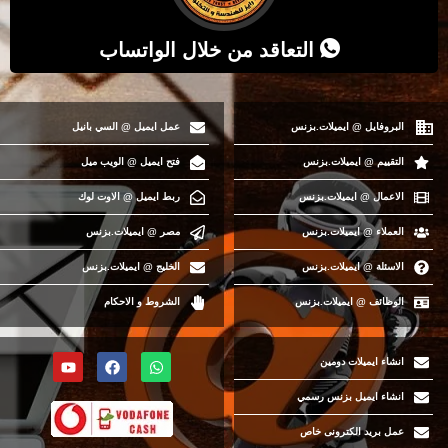
التعاقد من خلال الواتساب
البروفايل @ ايميلات.بزنس
عمل ايميل @ السي بانيل
التقييم @ ايميلات.بزنس
فتح ايميل @ الويب ميل
الاعمال @ ايميلات.بزنس
ربط ايميل @ الاوت لوك
العملاء @ ايميلات.بزنس
مصر @ ايميلات.بزنس
الاسئلة @ ايميلات.بزنس
الخليج @ ايميلات.بزنس
الوظائف @ ايميلات.بزنس
الشروط و الاحكام
انشاء ايميلات دومين
انشاء ايميل بزنس رسمي
عمل بريد الكترونى خاص