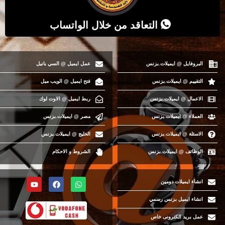
التعاقد من خلال الواتساب
البروفايل @ ايميلات.بزنس
عمل ايميل @ السي بانيل
التقييم @ ايميلات.بزنس
فتح ايميل @ الويب ميل
الاعمال @ ايميلات.بزنس
ربط ايميل @ الاوت لوك
العملاء @ ايميلات.بزنس
مصر @ ايميلات.بزنس
الاسئلة @ ايميلات.بزنس
الخليج @ ايميلات.بزنس
الوظائف @ ايميلات.بزنس
الشروط و الاحكام
انشاء ايميلات دومين
انشاء ايميل بزنس رسمي
عمل بريد الكترونى خاص